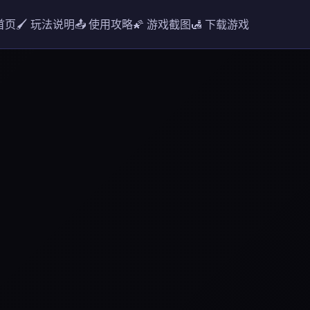
 首页
🖌️ 玩法说明
📤 使用攻略
🌠 游戏截图
🛃 下载游戏