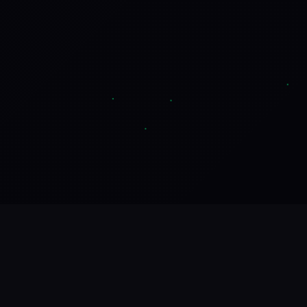
⛓️
玩法介绍