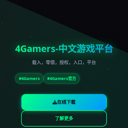
4Gamers-中文游戏平台
载入，零偿，授权，入口，平台
#4Gamers
#4Gamers官方
在线下载
了解更多